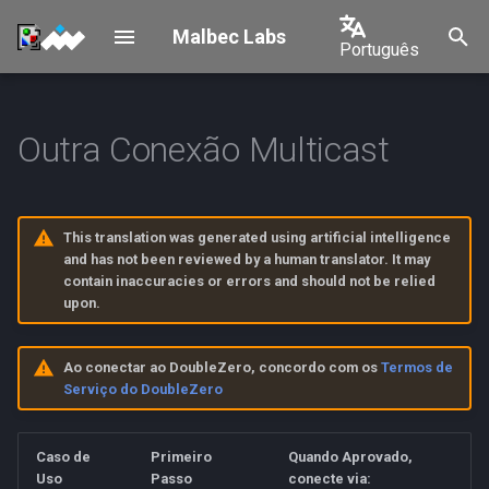
Malbec Labs
Português
I
English
n
中文
Outra Conexão Multicast
1. Instalação do Cliente
Shelby Connection
Overview
i
DoubleZero
日本語
c
Requirements & Architecture
한국어
2. Instruções de Conexão
i
This translation was generated using artificial intelligence
Device Provisioning
Português
and has not been reviewed by a human translator. It may
a
3. Verifique sua conexão
contain inaccuracies or errors and should not be relied
Español
upon.
multicast ativa.
Operations
l
Français
i
OPS Management
Ao conectar ao DoubleZero, concordo com os
Termos de
Italiano
z
Serviço do DoubleZero
Geolocation
a
Caso de
Primeiro
Quando Aprovado,
n
Decommissioning
Uso
Passo
conecte via: