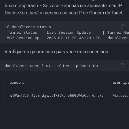
Isso é esperado. - Se você é apenas um assinante, seu IP
DoubleZero será o mesmo que seu IP de Origem do Túnel.
~$ doublezero status

 Tunnel Status  | Last Session Update     | Tunnel Na
Verifique os grupos aos quais você está conectado:
account
user_typ
wQWmt7L6mTyszhyLywJeTk85KJhe8BGW4oCcmxbhaxJ
Multicast