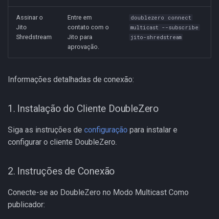
d
Assinar o
Entre em
doublezero connect
o
Jito
contato com o
multicast --subscribe
Shredstream
Jito para
jito-shredstream
a
aprovação.
p
e
Informações detalhadas de conexão:
s
1. Instalação do Cliente DoubleZero
q
Siga as instruções de
configuração
para instalar e
u
configurar o cliente DoubleZero.
i
s
2. Instruções de Conexão
a
Conecte-se ao DoubleZero no Modo Multicast Como
publicador: