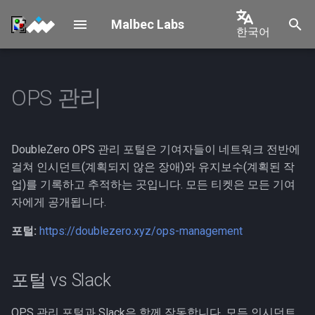
Malbec Labs
한국어
검
English
색
中文
OPS 관리
Setup
포털 vs Slack
Overview
초
日本語
기
Tenants
온보딩
Solana
한국어
화
DoubleZero OPS 관리 포털은 기여자들이 네트워크 전반에
Geolocation
1. Ops Manager 키 설정
Shelby
Português
걸쳐 인시던트(계획되지 않은 장애)와 유지보수(계획된 작
업)를 기록하고 추적하는 곳입니다. 모든 티켓은 모든 기여
Español
2. 포털에서 지갑 연결
New Tenant
자에게 공개됩니다.
Français
포털:
https://doublezero.xyz/ops-management
3. API 키 생성 (선택 사항)
Italiano
인시던트
포털 vs Slack
심각도 수준
OPS 관리 포털과 Slack은 함께 작동합니다. 모든 인시던트