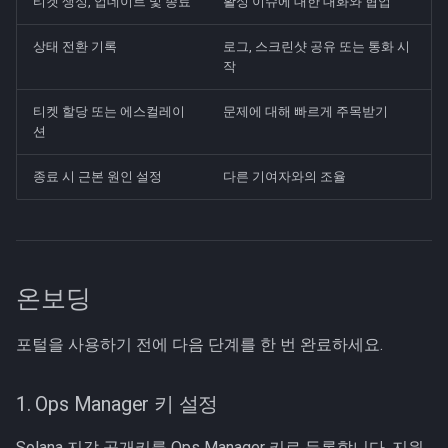
티켓 생성, 업데이트 및 종료
활성 이슈에 대한 대화와 협업
로테이션 윈도우
상태 전환 기록
로그, 스크린샷 공유 또는 통화 시
작
공개 범위
티켓 할당 또는 에스컬레이
문제에 대해 빠르게 주목받기
사용자 관리
션
권한 및 에스컬레이션
종료 시 근본 원인 설정
다른 기여자와의 조율
기여자가 할 수 있는 것
DZ/Malbeclabs 관리자가 할
수 있는 것
온보딩
DZX 링크 소유권
포털을 사용하기 전에 다음 단계를 한 번 완료하세요.
1. Ops Manager 키 설정
Solana 지갑 공개키를 Ops Manager 키로 등록합니다. 지원