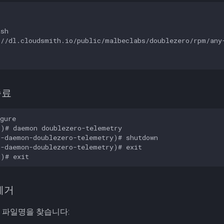
sh

//dl.cloudsmith.io/public/malbeclabs/doublezero/rpm/any-
종료
gure

)# daemon doublezero-telemetry

-daemon-doublezero-telemetry)# shutdown

-daemon-doublezero-telemetry)# exit

 제거
 파일명을 찾습니다: