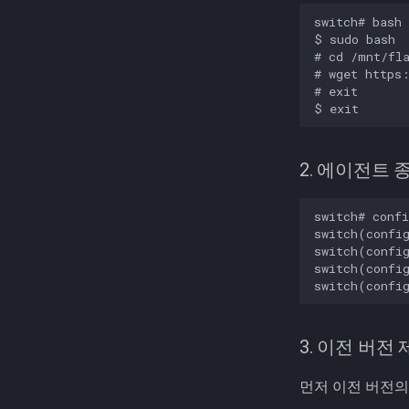
switch# bash

$ sudo bash

# cd /mnt/fla
# wget https:
# exit

2. 에이전트 
switch# confi
switch(config
switch(config
switch(config
3. 이전 버전
먼저 이전 버전의