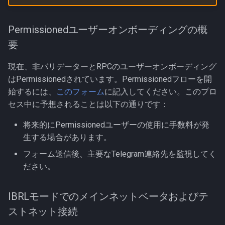
次のステップ：マルチキャ
スト
Permissionedユーザーオンボーディングの概
要
現在、非バリデーターとRPCのユーザーオンボーディング
はPermissionedされています。Permissionedフローを開
始するには、
このフォーム
に記入してください。このプロ
セス中に予想されることは以下の通りです：
将来的にPermissionedユーザーの使用に手数料が発
生する場合があります。
フォーム送信後、主要なTelegram連絡先を監視してく
ださい。
IBRLモードでのメインネットベータおよびテ
ストネット接続