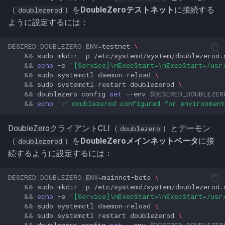
（
）を
DoubleZeroテストネット
に接続する
doublezerod
ように設定するには：
DESIRED_DOUBLEZERO_ENV
=
testnet
\
&&
sudo
mkdir
-p
/etc/systemd/system/doublezerod.
&&
echo
-e
"[Service]\nExecStart=\nExecStart=/usr
&&
sudo
systemctl
daemon-reload
\
&&
sudo
systemctl
restart
doublezerod
\
&&
doublezero
config
set
--env
$DESIRED_DOUBLEZER
&&
echo
"✅ doublezerod configured for environment
DoubleZeroクライアントCLI（
）とデーモン
doublezero
（
）を
DoubleZeroメインネットベータ
に接
doublezerod
続するように設定するには：
DESIRED_DOUBLEZERO_ENV
=
mainnet-beta
\
&&
sudo
mkdir
-p
/etc/systemd/system/doublezerod.
&&
echo
-e
"[Service]\nExecStart=\nExecStart=/usr
&&
sudo
systemctl
daemon-reload
\
&&
sudo
systemctl
restart
doublezerod
\