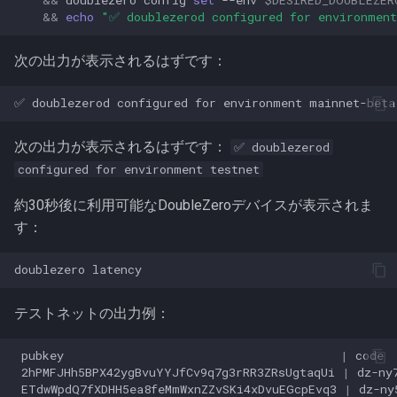
&&
doublezero
config
set
--env
$DESIRED_DOUBLEZER
&&
echo
"✅ doublezerod configured for environment
次の出力が表示されるはずです：
次の出力が表示されるはずです：
✅ doublezerod
configured for environment testnet
約30秒後に利用可能なDoubleZeroデバイスが表示されま
す：
doublezero
テストネットの出力例：
pubkey
|
code
2hPMFJHh5BPX42ygBvuYYJfCv9q7g3rRR3ZRsUgtaqUi
|
dz-ny
ETdwWpdQ7fXDHH5ea8feMmWxnZZvSKi4xDvuEGcpEvq3
|
dz-ny