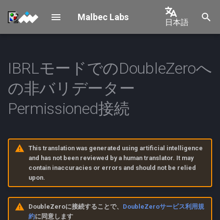
Malbec Labs
日本語
検
English
索
中文
IBRLモードでのDoubleZeroへ
Permissionedユーザーオン
Shelby Connection
Overview
を
ボーディングの概要
日本語
の非バリデーター
初
Requirements & Architecture
한국어
IBRLモードでのメインネット
期
Permissioned接続
ベータおよびテストネット接
Device Provisioning
Português
化
続
Español
Operations
This translation was generated using artificial intelligence
1. 環境設定
Français
and has not been reviewed by a human translator. It may
OPS Management
contain inaccuracies or errors and should not be relied
Italiano
2. DoubleZero Foundationへ
upon.
の連絡
Geolocation
DoubleZeroに接続することで、
DoubleZeroサービス利用規
3. IBRLモードでの接続
Decommissioning
約
に同意します