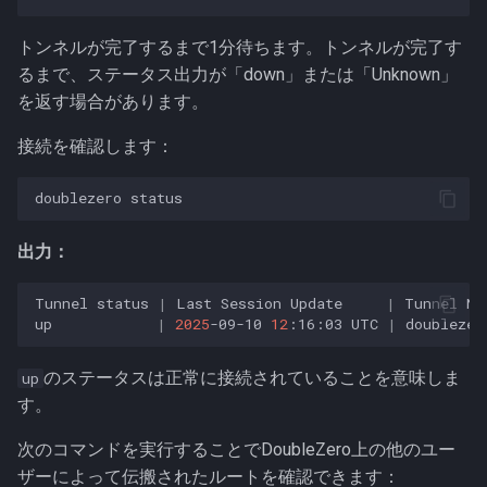
トンネルが完了するまで1分待ちます。トンネルが完了す
るまで、ステータス出力が「down」または「Unknown」
を返す場合があります。
接続を確認します：
doublezero
出力：
Tunnel
status
|
Last
Session
Update
|
Tunnel
Na
up
|
2025
-09-10
12
:16:03
UTC
|
doublezer
のステータスは正常に接続されていることを意味しま
up
す。
次のコマンドを実行することでDoubleZero上の他のユー
ザーによって伝搬されたルートを確認できます：