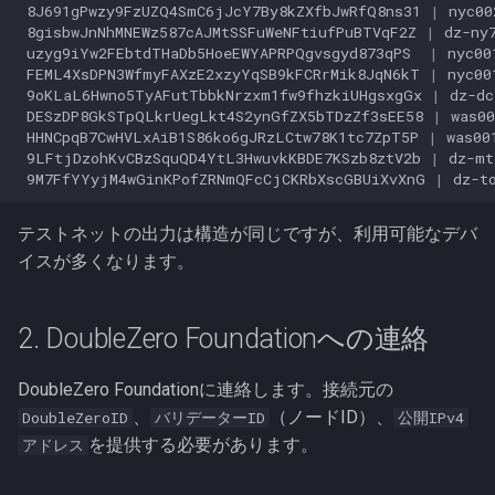
8J691gPwzy9FzUZQ4SmC6jJcY7By8kZXfbJwRfQ8ns31
|
nyc00
8gisbwJnNhMNEWz587cAJMtSSFuWeNFtiufPuBTVqF2Z
|
dz-ny
uzyg9iYw2FEbtdTHaDb5HoeEWYAPRPQgvsgyd873qPS
|
nyc00
FEML4XsDPN3WfmyFAXzE2xzyYqSB9kFCRrMik8JqN6kT
|
nyc00
9oKLaL6Hwno5TyAFutTbbkNrzxm1fw9fhzkiUHgsxgGx
|
dz-dc
DESzDP8GkSTpQLkrUegLkt4S2ynGfZX5bTDzZf3sEE58
|
was00
HHNCpqB7CwHVLxAiB1S86ko6gJRzLCtw78K1tc7ZpT5P
|
was00
9LFtjDzohKvCBzSquQD4YtL3HwuvkKBDE7KSzb8ztV2b
|
dz-mt
9M7FfYYyjM4wGinKPofZRNmQFcCjCKRbXscGBUiXvXnG
|
dz-t
テストネットの出力は構造が同じですが、利用可能なデバ
イスが多くなります。
2. DoubleZero Foundationへの連絡
DoubleZero Foundationに連絡します。接続元の
、
（ノードID）、
DoubleZeroID
バリデーターID
公開IPv4
を提供する必要があります。
アドレス