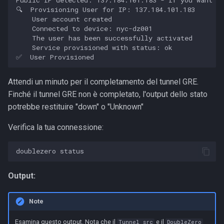
Public IP detected: 137.184.101.183 - If you want to
🔍  Provisioning User for IP: 137.184.101.183

    User account created

    Connected to device: nyc-dz001

    The user has been successfully activated

    Service provisioned with status: ok

Attendi un minuto per il completamento del tunnel GRE.
Finché il tunnel GRE non è completato, l'output dello stato
potrebbe restituire "down" o "Unknown"
Verifica la tua connessione:
doublezero
Output:
Note
Esamina questo output. Nota che il
e il
Tunnel src
DoubleZero