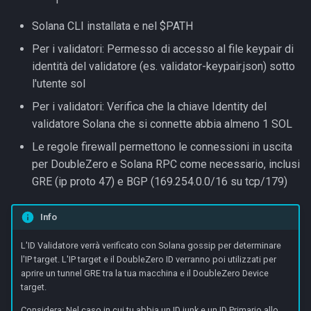
Solana CLI installata e nel $PATH
Per i validatori: Permesso di accesso al file keypair di
identità del validatore (es. validator-keypair.json) sotto
l'utente sol
Per i validatori: Verifica che la chiave Identity del
validatore Solana che si connette abbia almeno 1 SOL
Le regole firewall permettono le connessioni in uscita
per DoubleZero e Solana RPC come necessario, inclusi
GRE (ip proto 47) e BGP (169.254.0.0/16 su tcp/179)
Info
L'ID Validatore verrà verificato con Solana gossip per determinare
l'IP target. L'IP target e il DoubleZero ID verranno poi utilizzati per
aprire un tunnel GRE tra la tua macchina e il DoubleZero Device
target.
Considera: Nel caso in cui tu abbia un ID junk e un ID Primario allo