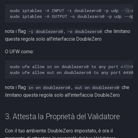
sudo iptables -A INPUT -i doublezero0 -p udp --dport
nota i flag
,
che limitano
-i doublezero0
-o doublezero0
questa regola solo all'interfaccia DoubleZero
O UFW come:
sudo ufw allow in on doublezero0 to any port 44880 p
nota i flag
,
che
in on doublezero0
out on doublezero0
limitano questa regola solo all'interfaccia DoubleZero
3. Attesta la Proprietà del Validatore
Con il tuo ambiente DoubleZero impostato, è ora il