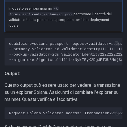
In questo esempio usiamo
-k
per trovare l'Identità del
/home/user/.config/solana/id.json
validatore. Usa la posizione appropriata per il tuo deployment
locale.
doublezero-solana passport request-validator-access 
--primary-validator-id ValidatorIdentity111111111111
--backup-validator-ids ValidatorIdentity222222222222
Output:
Questo output può essere usato per vedere la transazione
su un explorer Solana. Assicurati di cambiare l'explorer su
mainnet. Questa verifica è facoltativa.
Request
Solana
validator
access:
Se ha successo, DoubleZero registrerà il primario con i