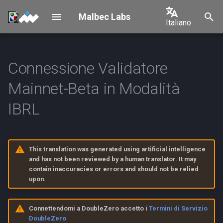
Malbec Labs
Italiano
I
English
n
中文
Connessione Validatore
Connessione a Mainnet-Beta
Shelby Connection
Overview
i
in Modalità IBRL
日本語
Mainnet-Beta in Modalità
z
Requirements & Architecture
한국어
Prerequisiti
IBRL
i
Device Provisioning
Português
a
1. Configurazione
Español
dell'Ambiente
Operations
l
This translation was generated using artificial intelligence
Français
i
and has not been reviewed by a human translator. It may
2. Apri la porta 44880
OPS Management
contain inaccuracies or errors and should not be relied
Italiano
z
upon.
3. Attesta la Proprietà del
Geolocation
z
Validatore
Connettendomi a DoubleZero accetto i
Termini di Servizio
a
Decommissioning
DoubleZero