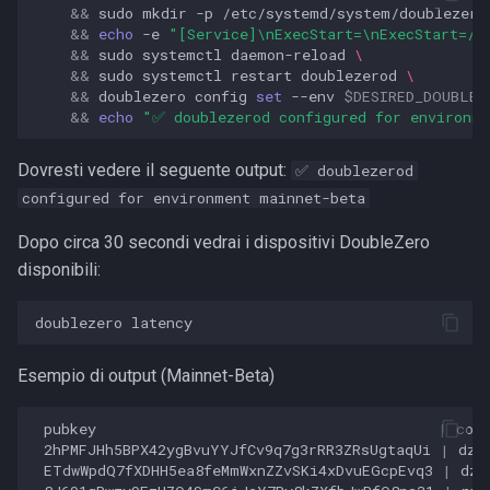
&&
sudo
mkdir
-p
/etc/systemd/system/doublezero
&&
echo
-e
"[Service]\nExecStart=\nExecStart=/u
&&
sudo
systemctl
daemon-reload
\
&&
sudo
systemctl
restart
doublezerod
\
&&
doublezero
config
set
--env
$DESIRED_DOUBLEZ
&&
echo
"✅ doublezerod configured for environme
Dovresti vedere il seguente output:
✅ doublezerod
configured for environment mainnet-beta
Dopo circa 30 secondi vedrai i dispositivi DoubleZero
disponibili:
doublezero
Esempio di output (Mainnet-Beta)
pubkey
|
cod
2hPMFJHh5BPX42ygBvuYYJfCv9q7g3rRR3ZRsUgtaqUi
|
dz-
ETdwWpdQ7fXDHH5ea8feMmWxnZZvSKi4xDvuEGcpEvq3
|
dz-