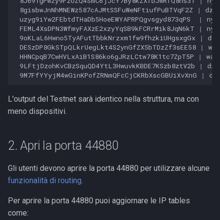
8J691gPwzy9FzUZQ4SmC6jJcY7By8kZXfbJwRfQ8ns31
|
nyc
8gisbwJnNhMNEWz587cAJMtSSFuWeNFtiufPuBTVqF2Z
|
dz-
uzyg9iYw2FEbtdTHaDb5HoeEWYAPRPQgvsgyd873qPS
|
nyc
FEML4XsDPN3WfmyFAXzE2xzyYqSB9kFCRrMik8JqN6kT
|
nyc
9oKLaL6Hwno5TyAFutTbbkNrzxm1fw9fhzkiUHgsxgGx
|
dz-
DESzDP8GkSTpQLkrUegLkt4S2ynGfZX5bTDzZf3sEE58
|
was
HHNCpqB7CwHVLxAiB1S86ko6gJRzLCtw78K1tc7ZpT5P
|
was
9LFtjDzohKvCBzSquQD4YtL3HwuvkKBDE7KSzb8ztV2b
|
dz-
9M7FfYYyjM4wGinKPofZRNmQFcCjCKRbXscGBUiXvXnG
|
dz
L'output del Testnet sarà identico nella struttura, ma con
meno dispositivi.
2. Apri la porta 44880
Gli utenti devono aprire la porta 44880 per utilizzare alcune
funzionalità di routing
.
Per aprire la porta 44880 puoi aggiornare le IP tables
come: