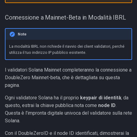
Prepara la Connessione
l
a
4. Genera la Firma
Connessione a Mainnet-Beta in Modalità IBRL
r
5. Avvia una Richiesta di
Note
i
Connessione in DoubleZero
La modalità IBRL non richiede il riavvio dei client validatori, perché
c
utilizza il tuo indirizzo IP pubblico esistente.
6. Connettiti in Modalità IBRL
e
Passo Successivo:
I validatori Solana Mainnet completeranno la connessione a
r
Pubblicazione degli Shred
DoubleZero Mainnet-beta, che è dettagliata su questa
c
via Multicast
pagina.
a
Ogni validatore Solana ha il proprio
keypair di identità
; da
questo, estrai la chiave pubblica nota come
node ID
.
Questa è l'impronta digitale univoca del validatore sulla rete
Solana.
Con il DoubleZeroID e il node ID identificati, dimostrerai la