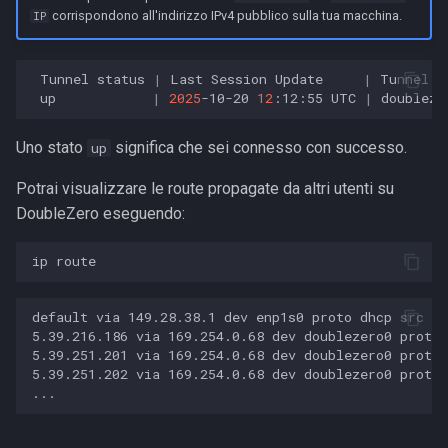
corrispondono all'indirizzo IPv4 pubblico sulla tua macchina.
IP
Tunnel
status
|
Last
Session
Update
|
Tunnel
N
up
|
2025
-10-20
12
:12:55
UTC
|
doubleze
Uno stato
significa che sei connesso con successo.
up
Potrai visualizzare le route propagate da altri utenti su
DoubleZero eseguendo:
default via 149.28.38.1 dev enp1s0 proto dhcp src 14
5.39.216.186 via 169.254.0.68 dev doublezero0 proto 
5.39.251.201 via 169.254.0.68 dev doublezero0 proto 
5.39.251.202 via 169.254.0.68 dev doublezero0 proto 