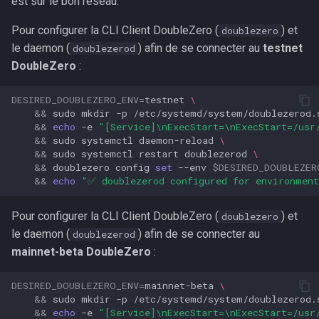
est sur le bon réseau.
Pour configurer la CLI Client DoubleZero (
) et
doublezero
le daemon (
) afin de se connecter au
testnet
doublezerod
DoubleZero
:
DESIRED_DOUBLEZERO_ENV
=
testnet
\
&&
sudo
mkdir
-p
/etc/systemd/system/doublezerod.
&&
echo
-e
"[Service]\nExecStart=\nExecStart=/usr
&&
sudo
systemctl
daemon-reload
\
&&
sudo
systemctl
restart
doublezerod
\
&&
doublezero
config
set
--env
$DESIRED_DOUBLEZER
&&
echo
"✅ doublezerod configured for environment
Pour configurer la CLI Client DoubleZero (
) et
doublezero
le daemon (
) afin de se connecter au
doublezerod
mainnet-beta DoubleZero
:
DESIRED_DOUBLEZERO_ENV
=
mainnet-beta
\
&&
sudo
mkdir
-p
/etc/systemd/system/doublezerod.
&&
echo
-e
"[Service]\nExecStart=\nExecStart=/usr