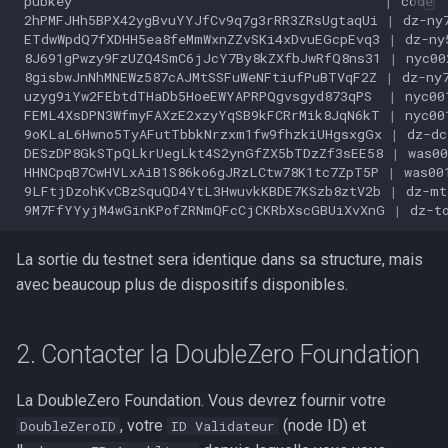
pubkey
|
code
2hPMFJHh5BPX42ygBvuYYJfCv9q7g3rRR3ZRsUgtaqUi
|
dz-ny
ETdwWpdQ7fXDHH5ea8feMmWxnZZvSKi4xDvuEGcpEvq3
|
dz-ny
8J691gPwzy9FzUZQ4SmC6jJcY7By8kZXfbJwRfQ8ns31
|
nyc00
8gisbwJnNhMNEWz587cAJMtSSFuWeNFtiufPuBTVqF2Z
|
dz-ny
uzyg9iYw2FEbtdTHaDb5HoeEWYAPRPQgvsgyd873qPS
|
nyc00
FEML4XsDPN3WfmyFAXzE2xzyYqSB9kFCRrMik8JqN6kT
|
nyc00
9oKLaL6Hwno5TyAFutTbbkNrzxm1fw9fhzkiUHgsxgGx
|
dz-dc
DESzDP8GkSTpQLkrUegLkt4S2ynGfZX5bTDzZf3sEE58
|
was00
HHNCpqB7CwHVLxAiB1S86ko6gJRzLCtw78K1tc7ZpT5P
|
was00
9LFtjDzohKvCBzSquQD4YtL3HwuvkKBDE7KSzb8ztV2b
|
dz-mt
9M7FfYYyjM4wGinKPofZRNmQFcCjCKRbXscGBUiXvXnG
|
dz-t
La sortie du testnet sera identique dans sa structure, mais
avec beaucoup plus de dispositifs disponibles.
2. Contacter la DoubleZero Foundation
La DoubleZero Foundation. Vous devrez fournir votre
, votre
(node ID) et
DoubleZeroID
ID Validateur