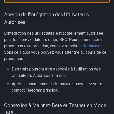
IBRL
i
o
Prochaine Étape : Multicast
Aperçu de l'Intégration des Utilisateurs
Autorisés
n
d
L'intégration des utilisateurs est actuellement autorisée
pour les non-validateurs et les RPC. Pour commencer le
e
processus d'autorisation, veuillez remplir
ce formulaire
.
l
Voici ce à quoi vous pouvez vous attendre au cours de ce
processus :
a
r
Des frais pourront être associés à l'utilisation des
Utilisateurs Autorisés à l'avenir.
e
Après la soumission du formulaire, surveillez votre
c
contact Telegram principal.
h
e
Connexion à Mainnet-Beta et Testnet en Mode
IBRL
r