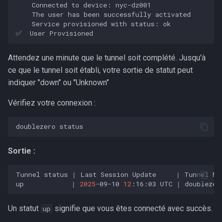
    Connected to device: nyc-dz001

    The user has been successfully activated

    Service provisioned with status: ok

Attendez une minute que le tunnel soit complété. Jusqu'à
ce que le tunnel soit établi, votre sortie de statut peut
indiquer "down" ou "Unknown"
Vérifiez votre connexion :
doublezero
Sortie :
Tunnel
status
|
Last
Session
Update
|
Tunnel
Na
up
|
2025
-09-10
12
:16:03
UTC
|
doublezer
Un statut
signifie que vous êtes connecté avec succès.
up