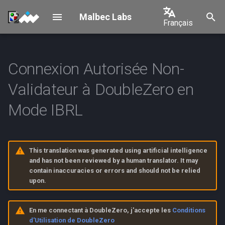
Malbec Labs
Français
I
English
n
中文
Connexion Autorisée Non-
Aperçu de l'Intégration des
Shelby Connection
Overview
i
Utilisateurs Autorisés
日本語
Validateur à DoubleZero en
t
Requirements & Architecture
한국어
Connexion à Mainnet-Beta et
Mode IBRL
i
Testnet en Mode IBRL
Device Provisioning
Português
a
Español
1. Configuration de
Operations
l
This translation was generated using artificial intelligence
l'Environnement
Français
i
and has not been reviewed by a human translator. It may
OPS Management
contain inaccuracies or errors and should not be relied
Italiano
2. Contacter la DoubleZero
s
upon.
Foundation
Geolocation
a
En me connectant à DoubleZero, j'accepte les
Conditions
t
3. Se Connecter en Mode
Decommissioning
d'Utilisation de DoubleZero