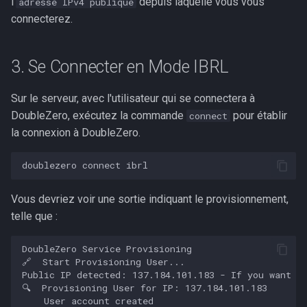
l'
depuis laquelle vous vous
adresse IPv4 publique
connecterez.
3. Se Connecter en Mode IBRL
Sur le serveur, avec l'utilisateur qui se connectera à
DoubleZero, exécutez la commande
pour établir
connect
la connexion à DoubleZero.
doublezero
connect
Vous devriez voir une sortie indiquant le provisionnement,
telle que :
DoubleZero Service Provisioning

🔗  Start Provisioning User...

Public IP detected: 137.184.101.183 - If you want to
🔍  Provisioning User for IP: 137.184.101.183

    User account created
